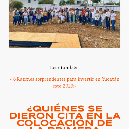
Leer también
<6 Razones sorprendentes para invertir en Yucatán
este 2023>
¿QUIÉNES SE
DIERON CITA EN LA
COLOCACIÓN DE